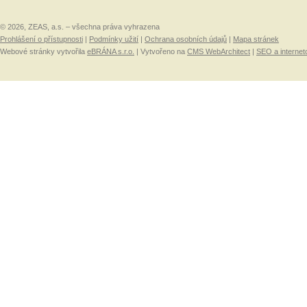
© 2026, ZEAS, a.s. – všechna práva vyhrazena
Prohlášení o přístupnosti
|
Podmínky užití
|
Ochrana osobních údajů
|
Mapa stránek
Webové stránky vytvořila
eBRÁNA s.r.o.
| Vytvořeno na
CMS WebArchitect
|
SEO a internet