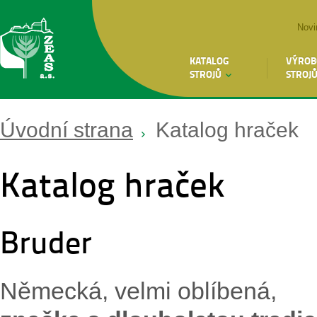
Novi
KATALOG
VÝROB
STROJŮ
STROJ
Úvodní strana
Katalog hraček
Katalog hraček
Bruder
Německá, velmi oblíbená,