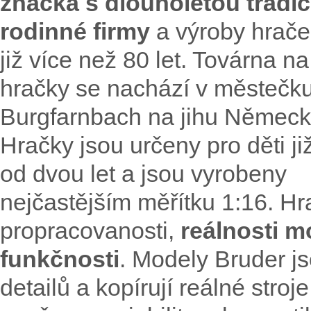
značka s dlouholetou tradic
rodinné firmy
a výroby hrače
již více než 80 let. Továrna na
hračky se nachází v městečk
Burgfarnbach na jihu Německ
Hračky jsou určeny pro děti ji
od dvou let a jsou vyrobeny
nejčastějším měřítku 1:16. Hra
propracovanosti,
reálnosti 
funkčnosti
. Modely Bruder j
detailů a kopírují reálné stro