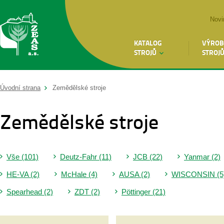
Novi
KATALOG
VÝROB
STROJŮ
STROJ
Úvodní strana
Zemědělské stroje
Zemědělské stroje
Vše (101)
Deutz-Fahr (11)
JCB (22)
Yanmar (2)
HE-VA (2)
McHale (4)
AUSA (2)
WISCONSIN (5
Spearhead (2)
ZDT (2)
Pöttinger (21)