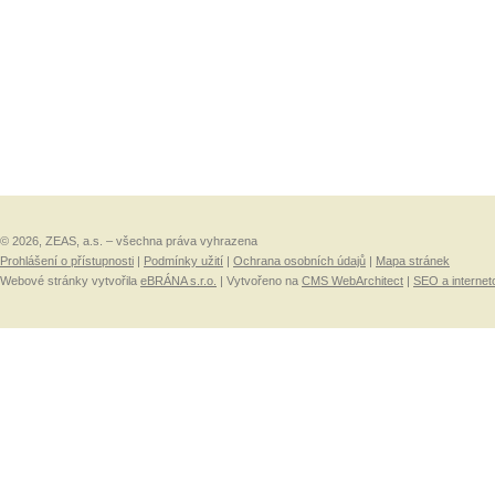
© 2026, ZEAS, a.s. – všechna práva vyhrazena
Prohlášení o přístupnosti
|
Podmínky užití
|
Ochrana osobních údajů
|
Mapa stránek
Webové stránky vytvořila
eBRÁNA s.r.o.
| Vytvořeno na
CMS WebArchitect
|
SEO a internet