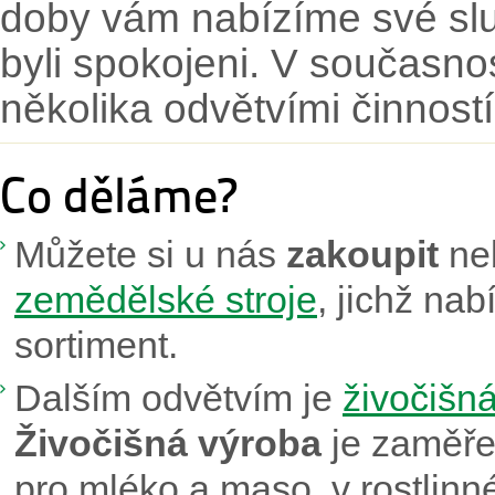
doby vám nabízíme své slu
byli spokojeni. V současn
několika odvětvími činností
Co děláme?
Můžete si u nás
zakoupit
ne
zemědělské stroje
, jichž na
sortiment.
Dalším odvětvím je
živočišná
Živočišná výroba
je zaměře
pro mléko a maso, v rostlin