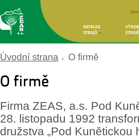
Novi
KATALOG
VÝROB
STROJŮ
STROJ
Úvodní strana
O firmě
O firmě
Firma ZEAS, a.s. Pod Kuně
28. listopadu 1992 transf
družstva „Pod Kunětickou h