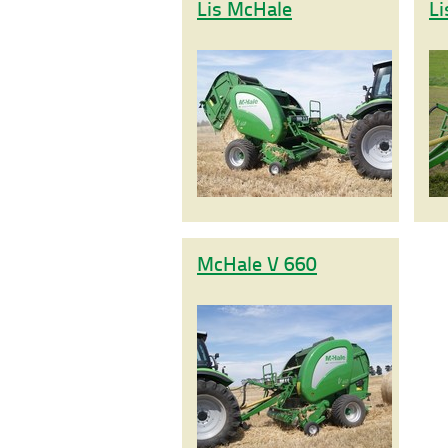
Lis McHale
Li
McHale V 660