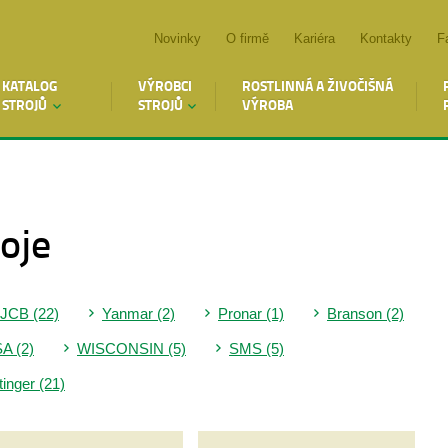
Novinky
O firmě
Kariéra
Kontakty
F
KATALOG
VÝROBCI
ROSTLINNÁ A ŽIVOČIŠNÁ
STROJŮ
STROJŮ
VÝROBA
oje
JCB (22)
Yanmar (2)
Pronar (1)
Branson (2)
A (2)
WISCONSIN (5)
SMS (5)
tinger (21)