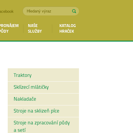
acebook
PRONÁJEM
NAŠE
KATALOG
PŮDY
SLUŽBY
HRAČEK
Traktory
Sklízecí mlátičky
Nakladače
Stroje na sklizeň píce
Stroje na zpracování půdy
a setí