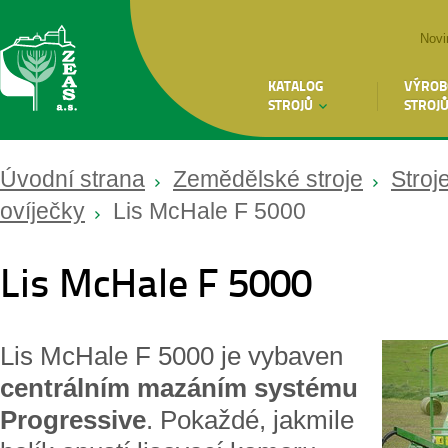
Novi
KATALOG
VÝROB
STROJŮ
STROJ
Úvodní strana
Zemědělské stroje
Stroj
ovíječky
Lis McHale F 5000
Lis McHale F 5000
Lis McHale F 5000 je vybaven
centrálním mazáním systému
Progressive
. Pokaždé, jakmile