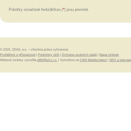
Položky označené hvězdičkou (
*
) jsou povinné.
© 2026, ZEAS, a.s. – všechna práva vyhrazena
Prohlášení o přístupnosti
|
Podmínky užití
|
Ochrana osobních údajů
|
Mapa stránek
Webové stránky vytvořila
eBRÁNA s.r.o.
| Vytvořeno na
CMS WebArchitect
|
SEO a internet