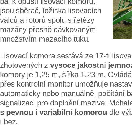
balík opustí lisovací komoru,
jsou sběrač, ložiska lisovacích
válců a rotorů spolu s řetězy
mazány přesně dávkovaným
množstvím mazacího tuku.
Lisovací komora sestává ze 17-ti lisova
zhotovených z
vysoce jakostní jemnoz
komory je 1,25 m, šířka 1,23 m. Ovládán
přes kontrolní monitor umožňuje nastav
automaticky nebo manuálně, počítání ba
signalizaci pro doplnění maziva. Mchal
s pevnou i variabilní komorou
dle výb
i bez.