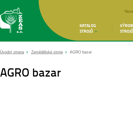
Novi
KATALOG
VÝROB
STROJŮ
STROJ
Úvodní strana
Zemědělské stroje
AGRO bazar
AGRO bazar