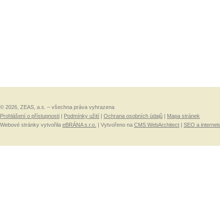
© 2026, ZEAS, a.s. – všechna práva vyhrazena
Prohlášení o přístupnosti
|
Podmínky užití
|
Ochrana osobních údajů
|
Mapa stránek
Webové stránky vytvořila
eBRÁNA s.r.o.
| Vytvořeno na
CMS WebArchitect
|
SEO a internet