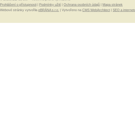
Prohlášení o přístupnosti
|
Podmínky užití
|
Ochrana osobních údajů
|
Mapa stránek
Webové stránky vytvořila
eBRÁNA s.r.o.
| Vytvořeno na
CMS WebArchitect
|
SEO a internet