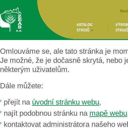
Novi
KATALOG
VÝROB
STROJŮ
STROJ
Omlouváme se, ale tato stránka je mo
Je možné, že je dočasně skrytá, nebo 
některým uživatelům.
Dále můžete:
přejít na
úvodní stránku webu
,
najít podobnou stránku na
mapě webu
kontaktovat administrátora našeho we