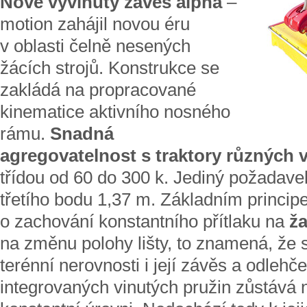
Nově vyvinutý závěs alpha
–
motion zahájil novou éru
v oblasti čelně nesených
žácích strojů. Konstrukce se
zakládá na propracované
kinematice aktivního nosného
rámu.
Snadná
agregovatelnost s traktory různých 
třídou od 60 do 300 k. Jediný požadavek
třetího bodu 1,37 m. Základním princip
o zachování konstantního přítlaku na
ža
na změnu polohy lišty, to znamená, že s
terénní nerovnosti i její závěs a odlehč
integrovaných vinutých pružin zůstává 