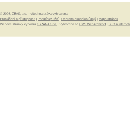
© 2026, ZEAS, a.s. – všechna práva vyhrazena
Prohlášení o přístupnosti
|
Podmínky užití
|
Ochrana osobních údajů
|
Mapa stránek
Webové stránky vytvořila
eBRÁNA s.r.o.
| Vytvořeno na
CMS WebArchitect
|
SEO a internet