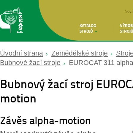
Novi
KATALOG
VÝROB
STROJŮ
STROJ
Úvodní strana
Zemědělské stroje
Stroj
Bubnové žací stroje
EUROCAT 311 alpha
Bubnový žací stroj EUROC
motion
Závěs alpha-motion