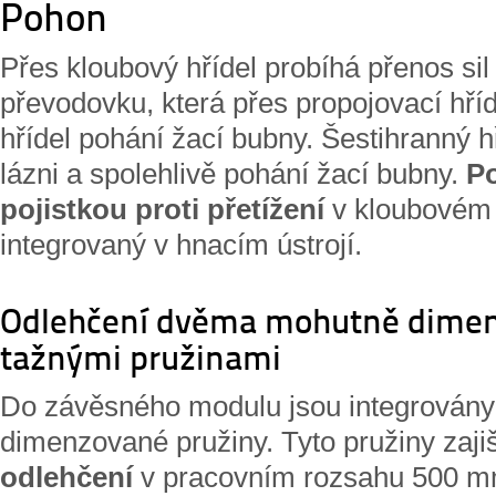
Pohon
Přes kloubový hřídel probíhá přenos sil
převodovku, která přes propojovací hříd
hřídel pohání žací bubny. Šestihranný hř
lázni a spolehlivě pohání žací bubny.
P
pojistkou proti přetížení
v kloubovém 
integrovaný v hnacím ústrojí.
Odlehčení dvěma mohutně dime
tažnými pružinami
Do závěsného modulu jsou integrován
dimenzované pružiny. Tyto pružiny zaji
odlehčení
v pracovním rozsahu 500 m