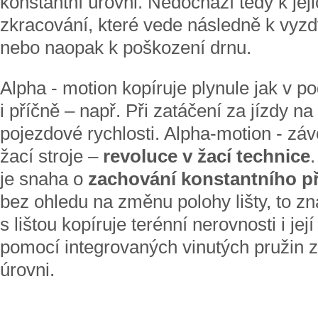
konstantní úrovni. Nedochází tedy k jej
zkracování, které vede následně k vyzdv
nebo naopak k poškození drnu.
Alpha - motion kopíruje plynule jak v 
i příčně – např. Při zatáčení za jízdy na 
pojezdové rychlosti. Alpha-motion - zá
žací stroje –
revoluce v žací technice
je snaha o
zachování konstantního př
bez ohledu na změnu polohy lišty, to z
s lištou kopíruje terénní nerovnosti i je
pomocí integrovaných vinutých pružin z
úrovni.