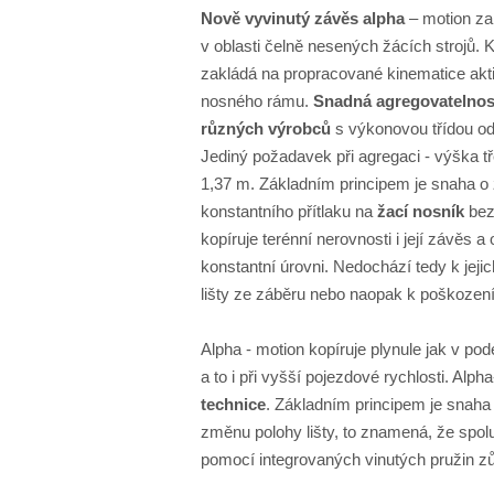
Nově vyvinutý závěs alpha
– motion zah
v oblasti čelně nesených žácích strojů. 
zakládá na propracované kinematice akt
nosného rámu.
Snadná agregovatelnost
různých výrobců
s výkonovou třídou od
Jediný požadavek při agregaci - výška t
1,37 m. Základním principem je snaha o
konstantního přítlaku na
žací nosník
bez 
kopíruje terénní nerovnosti i její závěs
konstantní úrovni. Nedochází tedy k jej
lišty ze záběru nebo naopak k poškození
Alpha - motion kopíruje plynule jak v pod
a to i při vyšší pojezdové rychlosti. Alp
technice
. Základním principem je snaha
změnu polohy lišty, to znamená, že spolu 
pomocí integrovaných vinutých pružin zů