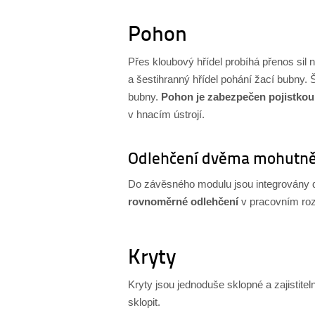
Pohon
Přes kloubový hřídel probíhá přenos sil 
a šestihranný hřídel pohání žací bubny. Š
bubny.
Pohon je zabezpečen pojistkou 
v hnacím ústrojí.
Odlehčení dvěma mohutně
Do závěsného modulu jsou integrovány d
rovnoměrné odlehčení
v pracovním ro
Kryty
Kryty jsou jednoduše sklopné a zajistitel
sklopit.