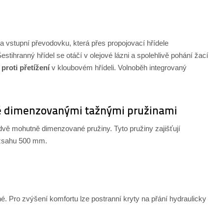
na vstupní převodovku, která přes propojovací hřídele
estihranný hřídel se otáčí v olejové lázni a spolehlivě pohání žací
proti přetížení
v kloubovém hřídeli. Volnoběh integrovaný
 dimenzovanými tažnými pružinami
vě mohutně dimenzované pružiny. Tyto pružiny zajišťují
zsahu 500 mm.
né. Pro zvýšení komfortu lze postranní kryty na přání hydraulicky