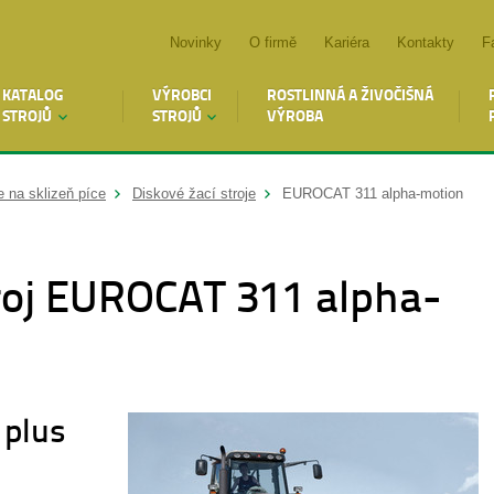
Novinky
O firmě
Kariéra
Kontakty
F
KATALOG
VÝROBCI
ROSTLINNÁ A ŽIVOČIŠNÁ
STROJŮ
STROJŮ
VÝROBA
e na sklizeň píce
Diskové žací stroje
EUROCAT 311 alpha-motion
troj EUROCAT 311 alpha-
 plus