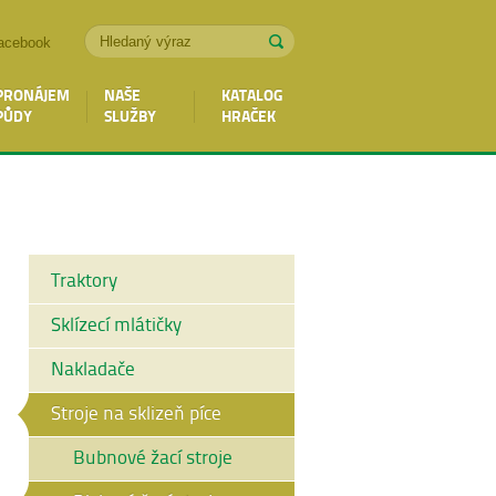
acebook
PRONÁJEM
NAŠE
KATALOG
PŮDY
SLUŽBY
HRAČEK
Traktory
Sklízecí mlátičky
Nakladače
Stroje na sklizeň píce
Bubnové žací stroje