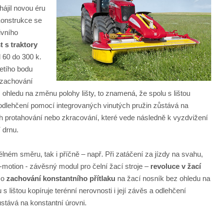
ájil novou éru
Konstrukce se
ivního
 s traktory
 60 do 300 k.
řetího bodu
 zachování
ohledu na změnu polohy lišty, to znamená, že spolu s lištou
 a odlehčení pomocí integrovaných vinutých pružin zůstává na
ich protahování nebo zkracování, které vede následně k vyzdvižení
 drnu.
élném směru, tak i příčně – např. Při zatáčení za jízdy na svahu,
ha-motion - závěsný modul pro čelní žací stroje –
revoluce v žací
 o
zachování konstantního přítlaku
na žací nosník bez ohledu na
s lištou kopíruje terénní nerovnosti i její závěs a odlehčení
stává na konstantní úrovni.