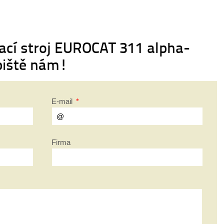
žací stroj EUROCAT 311 alpha-
piště nám!
E-mail
*
Firma