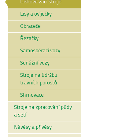
Diskové žací stroje
Lisy a ovíječky
Obraceče
Řezačky
Samosběrací vozy
Senážní vozy
Stroje na údržbu
travních porostů
Shrnovače
Stroje na zpracování půdy
a setí
Návěsy a přívěsy