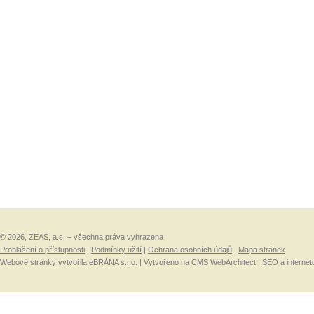
© 2026, ZEAS, a.s. – všechna práva vyhrazena
Prohlášení o přístupnosti
|
Podmínky užití
|
Ochrana osobních údajů
|
Mapa stránek
Webové stránky vytvořila
eBRÁNA s.r.o.
| Vytvořeno na
CMS WebArchitect
|
SEO a internet