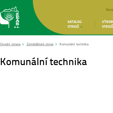
Novi
KATALOG
VÝROB
STROJŮ
STROJ
Úvodní strana
Zemědělské stroje
Komunální technika
Komunální technika