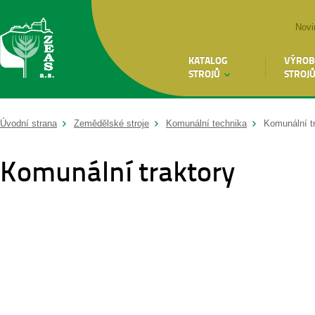
Novi
KATALOG
VÝROB
STROJŮ
STROJ
Úvodní strana
Zemědělské stroje
Komunální technika
Komunální t
Komunální traktory