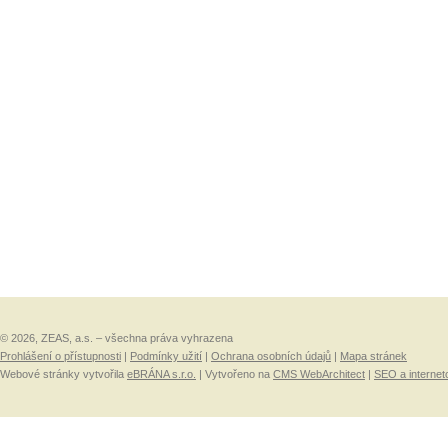
© 2026, ZEAS, a.s. – všechna práva vyhrazena
Prohlášení o přístupnosti
|
Podmínky užití
|
Ochrana osobních údajů
|
Mapa stránek
Webové stránky vytvořila
eBRÁNA s.r.o.
| Vytvořeno na
CMS WebArchitect
|
SEO a internet