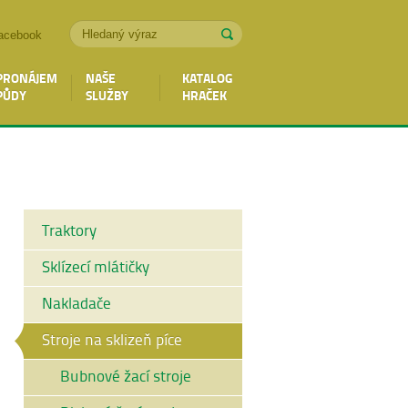
acebook
PRONÁJEM
NAŠE
KATALOG
PŮDY
SLUŽBY
HRAČEK
Traktory
Sklízecí mlátičky
Nakladače
Stroje na sklizeň píce
Bubnové žací stroje