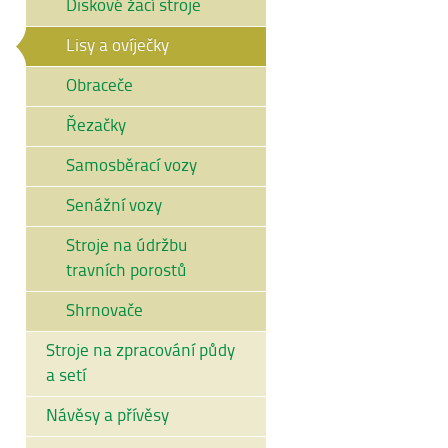
Diskové žací stroje
Lisy a ovíječky
Obraceče
Řezačky
Samosběrací vozy
Senážní vozy
Stroje na údržbu
travních porostů
Shrnovače
Stroje na zpracování půdy
a setí
Návěsy a přívěsy