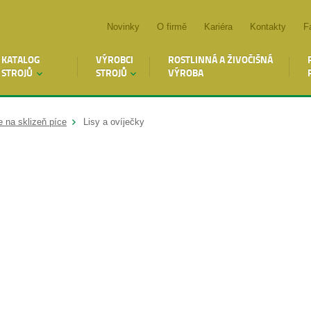
Novinky
O firmě
Kariéra
Kontakty
F
KATALOG
VÝROBCI
ROSTLINNÁ A ŽIVOČIŠNÁ
STROJŮ
STROJŮ
VÝROBA
e na sklizeň píce
Lisy a ovíječky