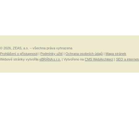
© 2026, ZEAS, a.s. – všechna práva vyhrazena
Prohlášení o přístupnosti
|
Podmínky užití
|
Ochrana osobních údajů
|
Mapa stránek
Webové stránky vytvořila
eBRÁNA s.r.o.
| Vytvořeno na
CMS WebArchitect
|
SEO a internet