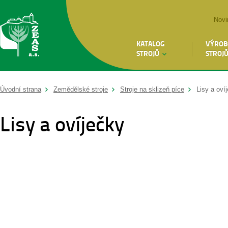
Novi
KATALOG
VÝROB
STROJŮ
STROJ
Úvodní strana
Zemědělské stroje
Stroje na sklizeň píce
Lisy a oví
Lisy a ovíječky