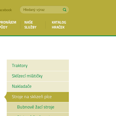
acebook
PRONÁJEM
NAŠE
KATALOG
PŮDY
SLUŽBY
HRAČEK
Traktory
Sklízecí mlátičky
Nakladače
Stroje na sklizeň píce
Bubnové žací stroje