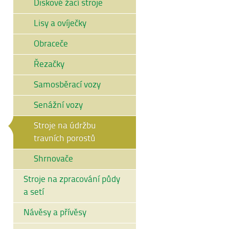
Diskové žací stroje
Lisy a ovíječky
Obraceče
Řezačky
Samosběrací vozy
Senážní vozy
Stroje na údržbu
travních porostů
Shrnovače
Stroje na zpracování půdy
a setí
Návěsy a přívěsy