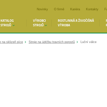
Novinky
O firmě
Kariéra
Kontakty
F
KATALOG
VÝROBCI
ROSTLINNÁ A ŽIVOČIŠNÁ
STROJŮ
STROJŮ
VÝROBA
e na sklizeň píce
Stroje na údržbu travních porostů
Luční válce