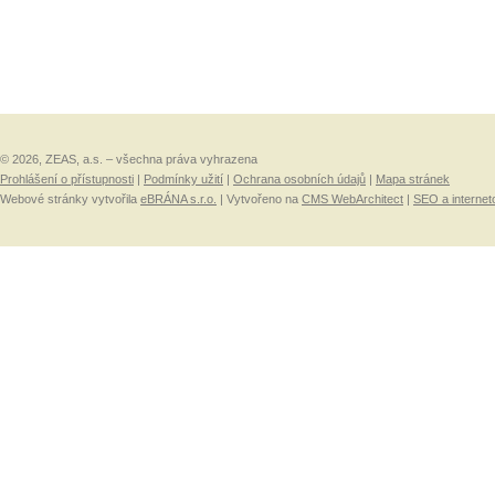
© 2026, ZEAS, a.s. – všechna práva vyhrazena
Prohlášení o přístupnosti
|
Podmínky užití
|
Ochrana osobních údajů
|
Mapa stránek
Webové stránky vytvořila
eBRÁNA s.r.o.
| Vytvořeno na
CMS WebArchitect
|
SEO a internet