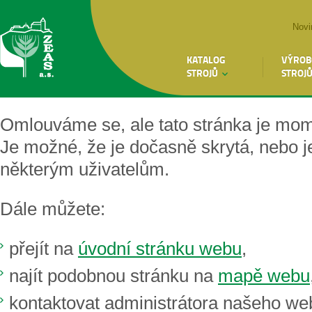
Novi
KATALOG
VÝROB
STROJŮ
STROJ
Omlouváme se, ale tato stránka je mo
Je možné, že je dočasně skrytá, nebo 
některým uživatelům.
Dále můžete:
přejít na
úvodní stránku webu
,
najít podobnou stránku na
mapě webu
kontaktovat administrátora našeho we