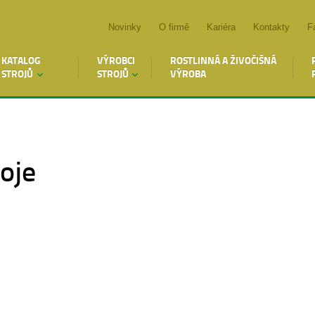
Novinky
O firmě
Kariéra
Kontakty
F
KATALOG
VÝROBCI
ROSTLINNÁ A ŽIVOČIŠNÁ
STROJŮ
STROJŮ
VÝROBA
oje