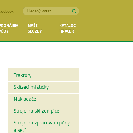
acebook
PRONÁJEM
NAŠE
KATALOG
PŮDY
SLUŽBY
HRAČEK
Traktory
Sklízecí mlátičky
Nakladače
Stroje na sklizeň píce
Stroje na zpracování půdy
a setí