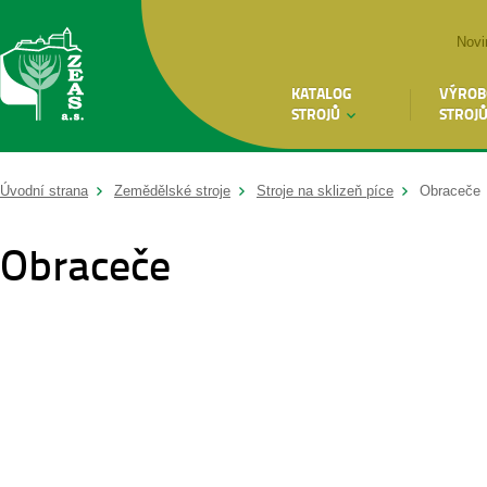
Novi
KATALOG
VÝROB
STROJŮ
STROJ
Úvodní strana
Zemědělské stroje
Stroje na sklizeň píce
Obraceče
Obraceče