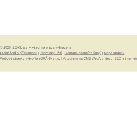
© 2026, ZEAS, a.s. – všechna práva vyhrazena
Prohlášení o přístupnosti
|
Podmínky užití
|
Ochrana osobních údajů
|
Mapa stránek
Webové stránky vytvořila
eBRÁNA s.r.o.
| Vytvořeno na
CMS WebArchitect
|
SEO a internet