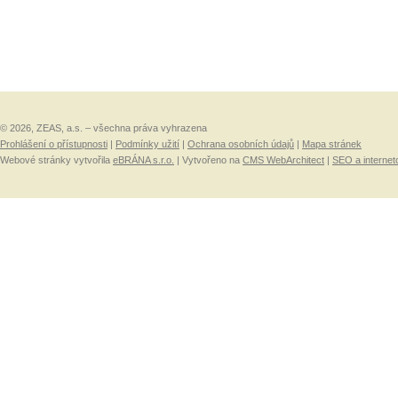
© 2026, ZEAS, a.s. – všechna práva vyhrazena
Prohlášení o přístupnosti
|
Podmínky užití
|
Ochrana osobních údajů
|
Mapa stránek
Webové stránky vytvořila
eBRÁNA s.r.o.
| Vytvořeno na
CMS WebArchitect
|
SEO a internet