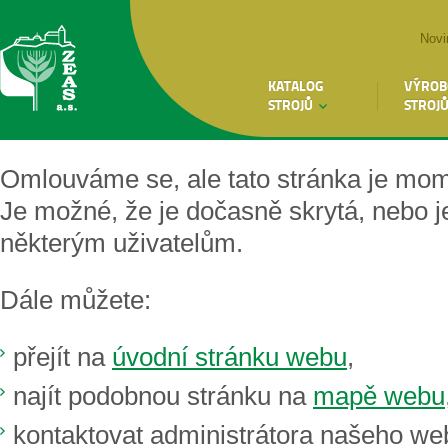
Novi
KATALOG
VÝROB
STROJŮ
STROJ
Omlouváme se, ale tato stránka je mo
Je možné, že je dočasně skrytá, nebo 
některým uživatelům.
Dále můžete:
přejít na
úvodní stránku webu
,
najít podobnou stránku na
mapě webu
kontaktovat administrátora našeho we