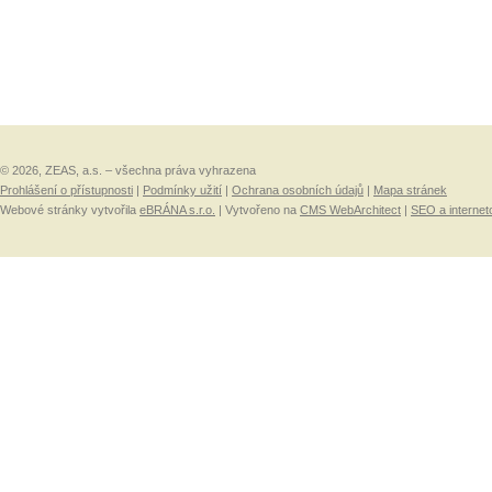
© 2026, ZEAS, a.s. – všechna práva vyhrazena
Prohlášení o přístupnosti
|
Podmínky užití
|
Ochrana osobních údajů
|
Mapa stránek
Webové stránky vytvořila
eBRÁNA s.r.o.
| Vytvořeno na
CMS WebArchitect
|
SEO a internet