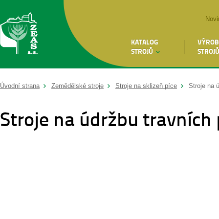
Novi
KATALOG
VÝROB
STROJŮ
STROJ
Úvodní strana
Zemědělské stroje
Stroje na sklizeň píce
Stroje na 
Stroje na údržbu travních