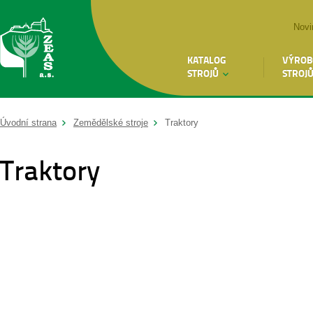
Novi
KATALOG
VÝROB
STROJŮ
STROJ
Úvodní strana
Zemědělské stroje
Traktory
Traktory