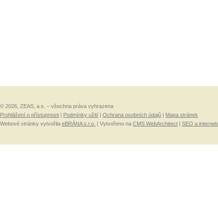
© 2026, ZEAS, a.s. – všechna práva vyhrazena
Prohlášení o přístupnosti
|
Podmínky užití
|
Ochrana osobních údajů
|
Mapa stránek
Webové stránky vytvořila
eBRÁNA s.r.o.
| Vytvořeno na
CMS WebArchitect
|
SEO a internet