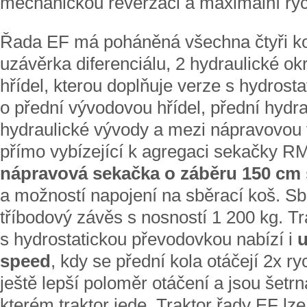
mechanickou reverzaci a maximální ryc
Řada EF má poháněná všechna čtyři kol
uzávěrka diferenciálu, 2 hydraulické o
hřídel, kterou doplňuje verze s hydros
o přední vývodovou hřídel, přední hydr
hydraulické vývody a mezi nápravovou 
přímo vybízející k agregaci sekačky R
nápravová sekačka o záběru 150 cm
a možností napojení na sběrací koš. Sb
tříbodový závěs s nosností 1 200 kg. T
s hydrostatickou převodovkou nabízí i
u
speed
, kdy se přední kola otáčejí 2x ryc
ještě lepší poloměr otáčení a jsou šetr
kterém traktor jede. Traktor řady EF lze 