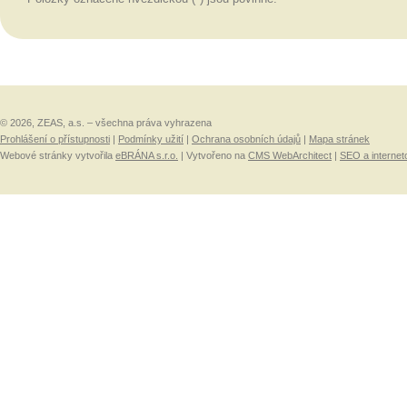
© 2026, ZEAS, a.s. – všechna práva vyhrazena
Prohlášení o přístupnosti
|
Podmínky užití
|
Ochrana osobních údajů
|
Mapa stránek
Webové stránky vytvořila
eBRÁNA s.r.o.
| Vytvořeno na
CMS WebArchitect
|
SEO a internet