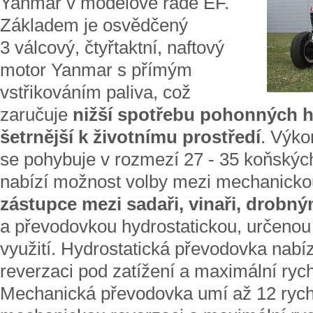
Yanmar v modelové řadě EF.
Základem je osvědčený
3 válcový, čtyřtaktní, naftový
motor Yanmar s přímým
vstřikováním paliva, což
zaručuje
nižší spotřebu pohonných 
šetrnější k životnímu prostředí
. Výko
se pohybuje v rozmezí 27 - 35 koňskýc
nabízí možnost volby mezi mechanickou
zástupce mezi sadaři, vinaři, drobn
a převodovkou hydrostatickou, určenou
využití. Hydrostatická převodovka nabízí
reverzaci pod zatížení a maximální rych
Mechanická převodovka umí až 12 rychl