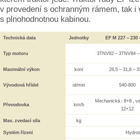
v provedení s ochranným rámem, tak i 
s plnohodnotnou kabinou.
Technická data
Jednotky
EF M 227 – 230 
Typ motoru
3TNV82 – 3TNV84 –
Maximální výkon
koní
26,5 – 31,8 – 3
Vývodová hřídel
ot/min
540-800
Mechanická : 8+8 , v
Převodovka
km/h
12+12
Max. zvedací síla
kg
Systém řízení
Hydros