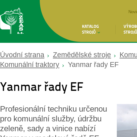
Novi
KATALOG
VÝROB
STROJŮ
STROJ
Úvodní strana
Zemědělské stroje
Komun
Komunální traktory
Yanmar řady EF
Yanmar řady EF
Profesionální techniku určenou
pro komunální služby, údržbu
zeleně, sady a vinice nabízí