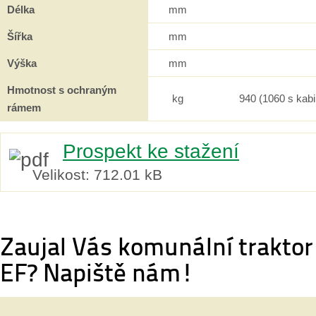
Délka
mm
Šířka
mm
Výška
mm
Hmotnost s ochraným
kg
940 (1060 s kab
rámem
Prospekt ke stažení
Velikost:
712.01 kB
Zaujal Vás komunální trakto
EF? Napiště nám!