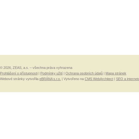
© 2026, ZEAS, a.s. – všechna práva vyhrazena
Prohlášení o přístupnosti
|
Podmínky užití
|
Ochrana osobních údajů
|
Mapa stránek
Webové stránky vytvořila
eBRÁNA s.r.o.
| Vytvořeno na
CMS WebArchitect
|
SEO a internet