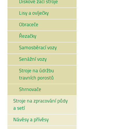
Diskové žací stroje
Lisy a ovíječky
Obraceče
Řezačky
Samosběrací vozy
Senážní vozy
Stroje na údržbu
travních porostů
Shrnovače
Stroje na zpracování půdy
a setí
Návěsy a přívěsy