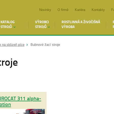
Novinky
O firmě
Kariéra
Kontakty
F
KATALOG
VÝROBCI
ROSTLINNÁ A ŽIVOČIŠNÁ
STROJŮ
STROJŮ
VÝROBA
e na sklizeň píce
Bubnové žací stroje
roje
UROCAT 311 alpha-
otion