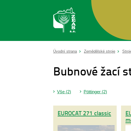
Úvodní strana
Zemědělské stroje
Stroj
Bubnové žací st
Vše (2)
Pöttinger (2)
EUROCAT 271 classic
E
m