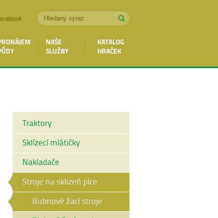
acebook
PRONÁJEM
NAŠE
KATALOG
PŮDY
SLUŽBY
HRAČEK
Traktory
Sklízecí mlátičky
Nakladače
Stroje na sklizeň píce
Bubnové žací stroje