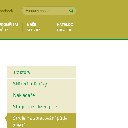
acebook
PRONÁJEM
NAŠE
KATALOG
PŮDY
SLUŽBY
HRAČEK
Traktory
Sklízecí mlátičky
Nakladače
Stroje na sklizeň píce
Stroje na zpracování půdy
a setí