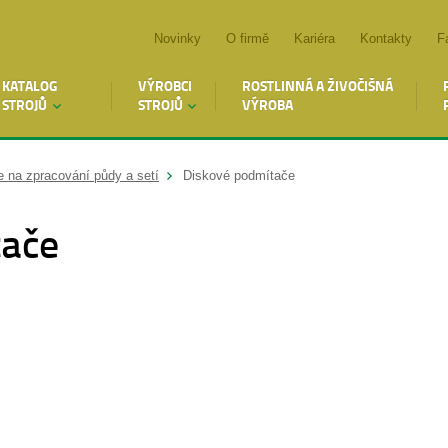
Novinky
O firmě
Kariéra
Kontakty
F
KATALOG
VÝROBCI
ROSTLINNÁ A ŽIVOČIŠNÁ
STROJŮ
STROJŮ
VÝROBA
e na zpracování půdy a setí
Diskové podmítače
tače