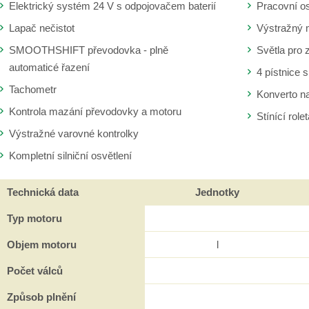
Elektrický systém 24 V s odpojovačem baterií
Pracovní os
Lapač nečistot
Výstražný 
SMOOTHSHIFT převodovka - plně
Světla pro 
automaticé řazení
4 pístnice 
Tachometr
Konverto n
Kontrola mazání převodovky a motoru
Stínící role
Výstražné varovné kontrolky
Kompletní silniční osvětlení
Technická data
Jednotky
Typ motoru
Objem motoru
l
Počet válců
Způsob plnění