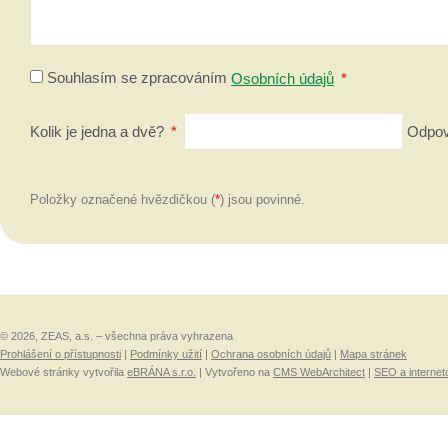
Souhlasím se zpracováním
Osobních údajů
*
Kolik je jedna a dvě?
*
Odpově
Položky označené hvězdičkou (
*
) jsou povinné.
© 2026, ZEAS, a.s. – všechna práva vyhrazena
Prohlášení o přístupnosti
|
Podmínky užití
|
Ochrana osobních údajů
|
Mapa stránek
Webové stránky vytvořila
eBRÁNA s.r.o.
| Vytvořeno na
CMS WebArchitect
|
SEO a internet