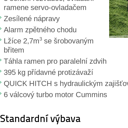
ramene servo-ovladačem
Zesílené nápravy
Alarm zpětného chodu
3
Lžíce 2,7m
se šrobovaným
břitem
Táhla ramen pro paralelní zdvih
395 kg přídavné protizávaží
QUICK HITCH s hydraulickým zajišť
6 válcový turbo motor Cummins
Standardní výbava