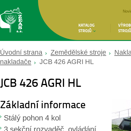
Novi
KATALOG
VÝROB
STROJŮ
STROJ
Úvodní strana
Zemědělské stroje
Nakl
nakladače
JCB 426 AGRI HL
JCB 426 AGRI HL
Základní informace
Stálý pohon 4 kol
3 sekční rozvaděč, ovládání