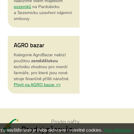
Nabízíme všem majitelům
pozemků
na Pardubicku
a Sezemicku uzavření nájemní
smlouvy.
AGRO bazar
Kategorie AgroBazar nabízí
použitou
zemědělskou
techniku vhodnou pro menší
farmáře, pro které jsou nové
stroje
finančně příliš náročné.
Přejít na AGRO bazar >>
Prodej nafty
Prodej přerušen.
návštěvnosti je třeba aktivovat i volitelné cookies.
Více informací