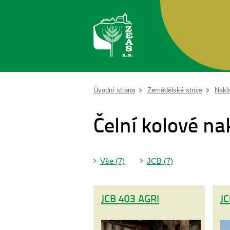
Úvodní strana
Zemědělské stroje
Nakl
Čelní kolové na
Vše (7)
JCB (7)
JCB 403 AGRI
JC