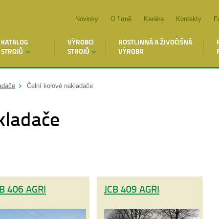
Novinky
O firmě
Kariéra
Kontakty
F
KATALOG
VÝROBCI
ROSTLINNÁ A ŽIVOČIŠNÁ
STROJŮ
STROJŮ
VÝROBA
adače
Čelní kolové nakladače
kladače
B 406 AGRI
JCB 409 AGRI