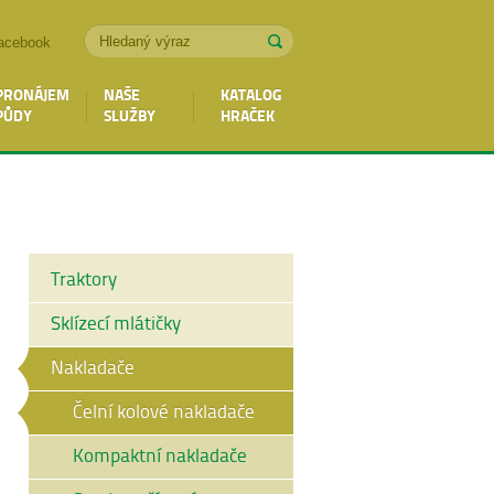
acebook
PRONÁJEM
NAŠE
KATALOG
PŮDY
SLUŽBY
HRAČEK
Traktory
Sklízecí mlátičky
Nakladače
Čelní kolové nakladače
Kompaktní nakladače