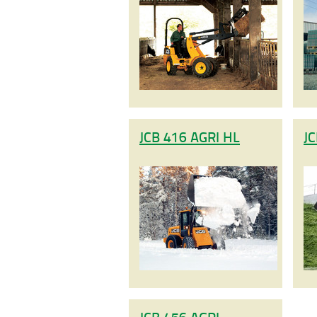
JCB 416 AGRI HL
JC