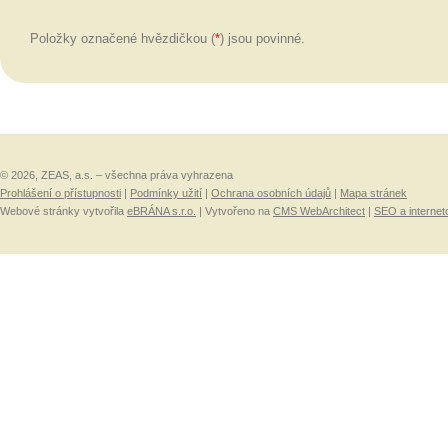
Položky označené hvězdičkou (
*
) jsou povinné.
© 2026, ZEAS, a.s. – všechna práva vyhrazena
Prohlášení o přístupnosti
|
Podmínky užití
|
Ochrana osobních údajů
|
Mapa stránek
Webové stránky vytvořila
eBRÁNA s.r.o.
| Vytvořeno na
CMS WebArchitect
|
SEO a internet