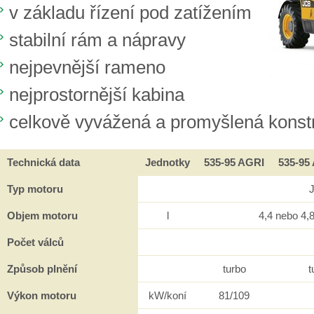
v základu řízení pod zatížením
stabilní rám a nápravy
nejpevnější rameno
nejprostornější kabina
celkově vyvážená a promyšlená konst
Technická data
Jednotky
535-95 AGRI
535-95
Typ motoru
Objem motoru
l
4,4 nebo 4,
Počet válců
Způsob plnění
turbo
t
Výkon motoru
kW/koní
81/109