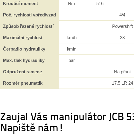
Kroutící moment
Nm
516
Poč. rychlostí vpřed/vzad
4/4
Způsob řazené rychlostí
Powershift
Maximální rychlost
km/h
33
Čerpadlo hydrauliky
l/min
Max. tlak hydrauliky
bar
Odpružení ramene
Na přání
Rozměr pneumatik
17,5 LR 24
Zaujal Vás manipulátor JCB 
Napiště nám!