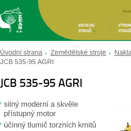
Novi
KATALOG
VÝROB
STROJŮ
STROJ
Úvodní strana
Zemědělské stroje
Nakl
JCB 535-95 AGRI
JCB 535-95 AGRI
silný moderní a skvěle
přístupný motor
účinný tlumič torzních kmitů