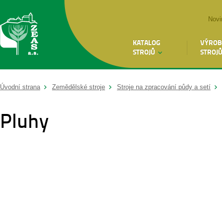
Novi
KATALOG
VÝROB
STROJŮ
STROJ
Úvodní strana
Zemědělské stroje
Stroje na zpracování půdy a setí
Pluhy