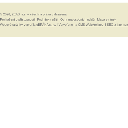
© 2026, ZEAS, a.s. – všechna práva vyhrazena
Prohlášení o přístupnosti
|
Podmínky užití
|
Ochrana osobních údajů
|
Mapa stránek
Webové stránky vytvořila
eBRÁNA s.r.o.
| Vytvořeno na
CMS WebArchitect
|
SEO a internet