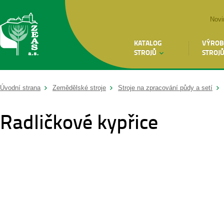
Novi
KATALOG
VÝROB
STROJŮ
STROJ
Úvodní strana
Zemědělské stroje
Stroje na zpracování půdy a setí
Radličkové kypřice