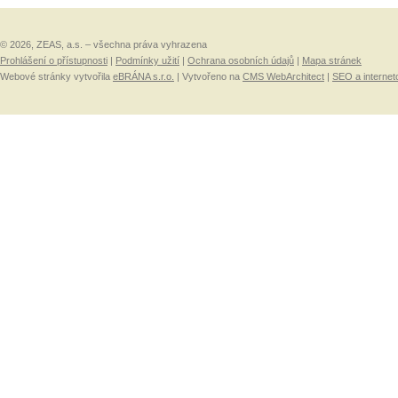
© 2026, ZEAS, a.s. – všechna práva vyhrazena
Prohlášení o přístupnosti
|
Podmínky užití
|
Ochrana osobních údajů
|
Mapa stránek
Webové stránky vytvořila
eBRÁNA s.r.o.
| Vytvořeno na
CMS WebArchitect
|
SEO a internet