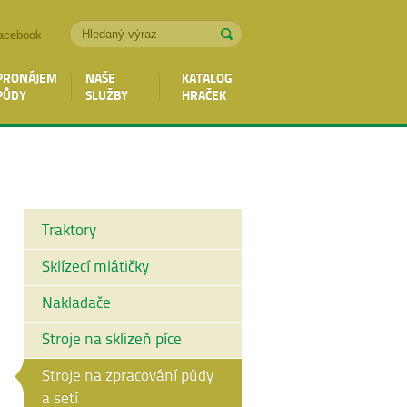
acebook
PRONÁJEM
NAŠE
KATALOG
PŮDY
SLUŽBY
HRAČEK
Traktory
Sklízecí mlátičky
Nakladače
Stroje na sklizeň píce
Stroje na zpracování půdy
a setí