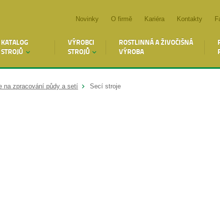
Novinky
O firmě
Kariéra
Kontakty
F
KATALOG
VÝROBCI
ROSTLINNÁ A ŽIVOČIŠNÁ
STROJŮ
STROJŮ
VÝROBA
e na zpracování půdy a setí
Secí stroje