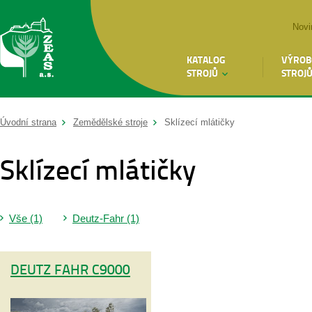
Novi
KATALOG
VÝROB
STROJŮ
STROJ
Úvodní strana
Zemědělské stroje
Sklízecí mlátičky
Sklízecí mlátičky
Vše (1)
Deutz-Fahr (1)
DEUTZ FAHR C9000