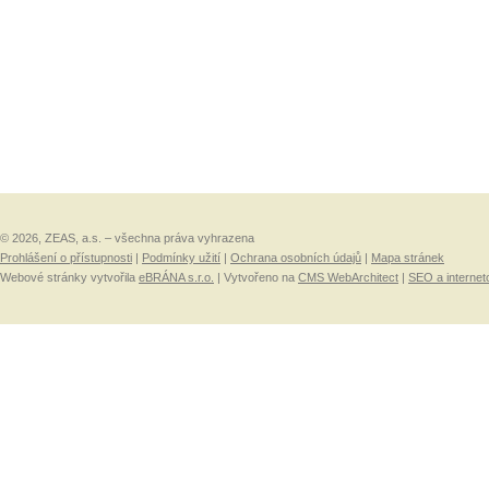
© 2026, ZEAS, a.s. – všechna práva vyhrazena
Prohlášení o přístupnosti
|
Podmínky užití
|
Ochrana osobních údajů
|
Mapa stránek
Webové stránky vytvořila
eBRÁNA s.r.o.
| Vytvořeno na
CMS WebArchitect
|
SEO a internet