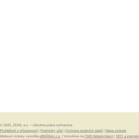
© 2026, ZEAS, a.s. – všechna práva vyhrazena
Prohlášení o přístupnosti
|
Podmínky užití
|
Ochrana osobních údajů
|
Mapa stránek
Webové stránky vytvořila
eBRÁNA s.r.o.
| Vytvořeno na
CMS WebArchitect
|
SEO a internet