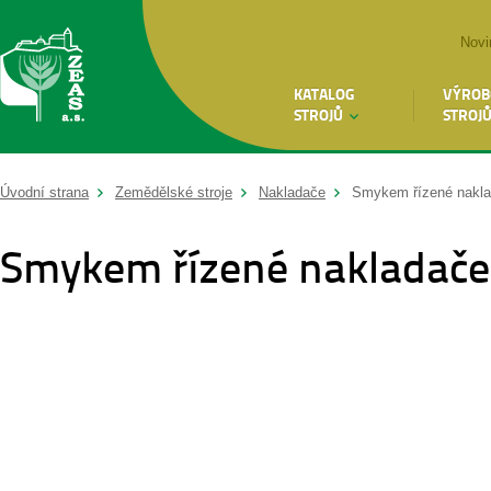
Novi
KATALOG
VÝROB
STROJŮ
STROJ
Úvodní strana
Zemědělské stroje
Nakladače
Smykem řízené nakl
Smykem řízené nakladače