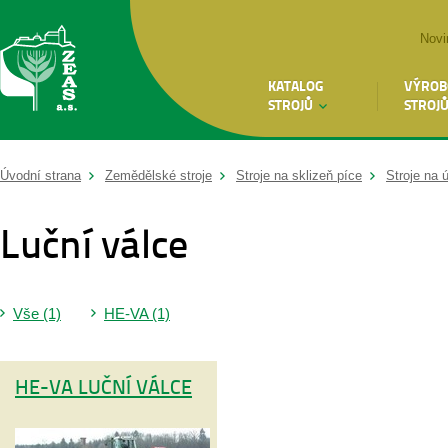
Novi
KATALOG
VÝROB
STROJŮ
STROJ
Úvodní strana
Zemědělské stroje
Stroje na sklizeň píce
Stroje na 
Luční válce
Vše (1)
HE-VA (1)
HE-VA LUČNÍ VÁLCE