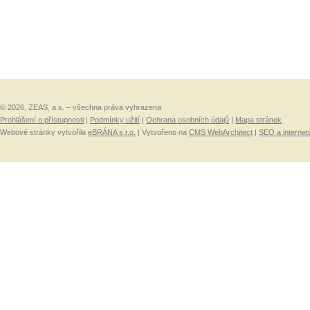
© 2026, ZEAS, a.s. – všechna práva vyhrazena
Prohlášení o přístupnosti
|
Podmínky užití
|
Ochrana osobních údajů
|
Mapa stránek
Webové stránky vytvořila
eBRÁNA s.r.o.
| Vytvořeno na
CMS WebArchitect
|
SEO a internet