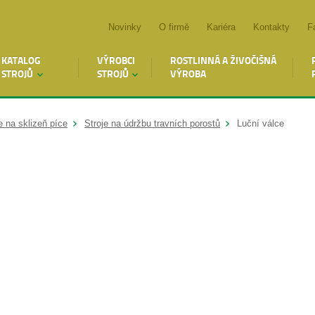
Novinky
O firmě
Kariéra
Kontakty
F
KATALOG
VÝROBCI
ROSTLINNÁ A ŽIVOČIŠNÁ
STROJŮ
STROJŮ
VÝROBA
e na sklizeň píce
Stroje na údržbu travních porostů
Luční válce