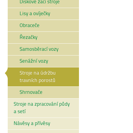
Diskové žací stroje
Lisy a ovíječky
Obraceče
Řezačky
Samosběrací vozy
Senážní vozy
Stroje na údržbu
travních porostů
Shrnovače
Stroje na zpracování půdy
a setí
Návěsy a přívěsy