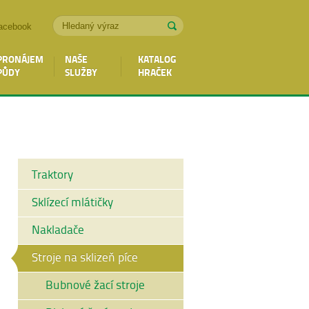
acebook
PRONÁJEM
NAŠE
KATALOG
PŮDY
SLUŽBY
HRAČEK
Traktory
Sklízecí mlátičky
Nakladače
Stroje na sklizeň píce
Bubnové žací stroje