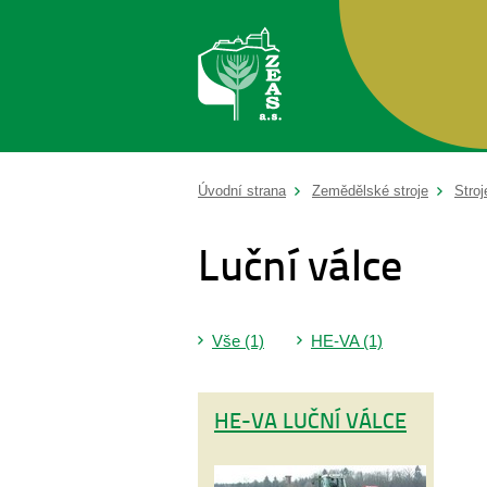
Úvodní strana
Zemědělské stroje
Stroj
Luční válce
Vše (1)
HE-VA (1)
HE-VA LUČNÍ VÁLCE